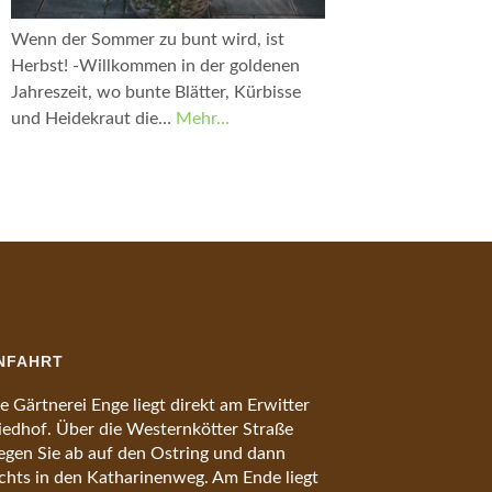
Wenn der Sommer zu bunt wird, ist
Herbst! -Willkommen in der goldenen
Jahreszeit, wo bunte Blätter, Kürbisse
und Heidekraut die…
Mehr...
NFAHRT
e Gärtnerei Enge liegt direkt am Erwitter
iedhof. Über die Westernkötter Straße
egen Sie ab auf den Ostring und dann
chts in den Katharinenweg. Am Ende liegt