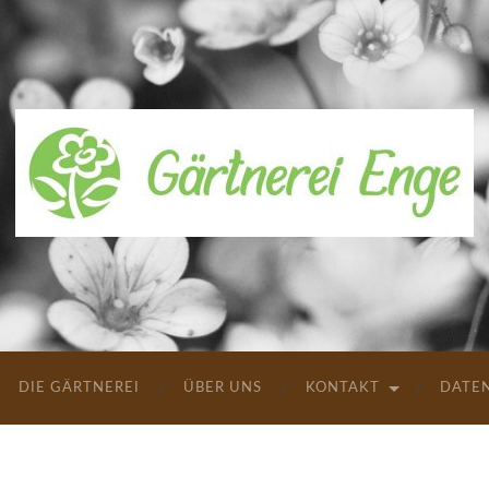
Gärtnerei
Enge
|
Erwitte
DIE GÄRTNEREI
ÜBER UNS
KONTAKT
DATE